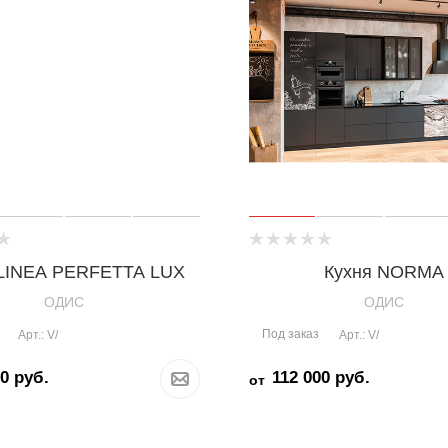
 LINEA PERFETTA LUX
Кухня NORMA
OДИС
OДИС
Под заказ
Арт.: V/
Арт.: V/
00
руб.
112 000
руб.
от