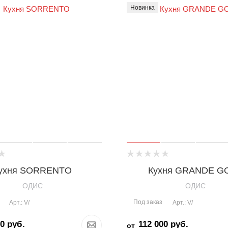
Новинка
ухня SORRENTO
Кухня GRANDE G
OДИС
OДИС
Под заказ
Арт.: V/
Арт.: V/
00
руб.
112 000
руб.
от