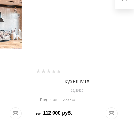
Кухня MIX
OДИС
Под заказ
Арт.: V/
112 000
руб.
от