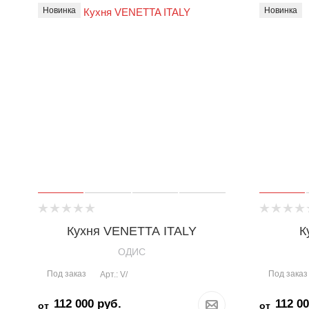
Новинка
Новинка
Кухня VENETTA ITALY
К
OДИС
Под заказ
Под заказ
Арт.: V/
112 000
руб.
112 0
от
от